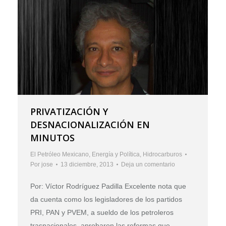
PRIVATIZACIÓN Y
DESNACIONALIZACIÓN EN
MINUTOS
El Petróleo Mexicano
,
Energía y Política
,
Hidrocarburos
Por
jose
13 diciembre, 2013
Deja un comentario
Por: Víctor Rodríguez Padilla Excelente nota que
da cuenta como los legisladores de los partidos
PRI, PAN y PVEM, a sueldo de los petroleros
trasnacionales, aprobaron las reformas que