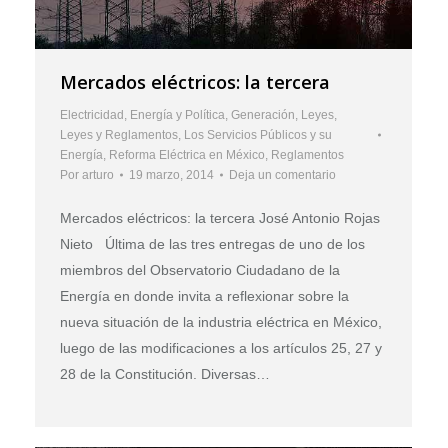
Mercados eléctricos: la tercera
Electricidad
,
Energía y Política
,
Generación
,
Leyes
,
Leyes y Reglamentos
,
Los Servicios Públicos y su
Energía
,
Reforma Eléctrica en México
,
Reglamentos
Por
arturo
19 marzo, 2014
Deja un comentario
Mercados eléctricos: la tercera José Antonio Rojas
Nieto Última de las tres entregas de uno de los
miembros del Observatorio Ciudadano de la
Energía en donde invita a reflexionar sobre la
nueva situación de la industria eléctrica en México,
luego de las modificaciones a los artículos 25, 27 y
28 de la Constitución. Diversas…