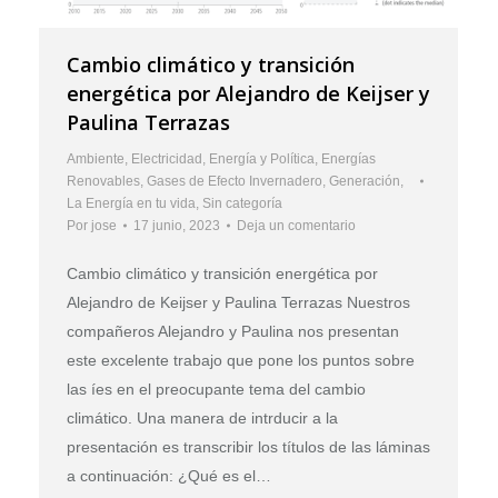
Cambio climático y transición
energética por Alejandro de Keijser y
Paulina Terrazas
Ambiente
,
Electricidad
,
Energía y Política
,
Energías
Renovables
,
Gases de Efecto Invernadero
,
Generación
,
La Energía en tu vida
,
Sin categoría
Por
jose
17 junio, 2023
Deja un comentario
Cambio climático y transición energética por
Alejandro de Keijser y Paulina Terrazas Nuestros
compañeros Alejandro y Paulina nos presentan
este excelente trabajo que pone los puntos sobre
las íes en el preocupante tema del cambio
climático. Una manera de intrducir a la
presentación es transcribir los títulos de las láminas
a continuación: ¿Qué es el…