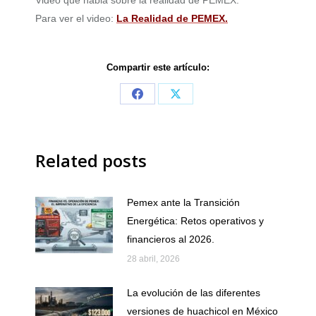
Para ver el video:
La Realidad de PEMEX.
Compartir este artículo:
Share
Share
on
on
Facebook
X
Related posts
Pemex ante la Transición
Energética: Retos operativos y
financieros al 2026.
28 abril, 2026
La evolución de las diferentes
versiones de huachicol en México