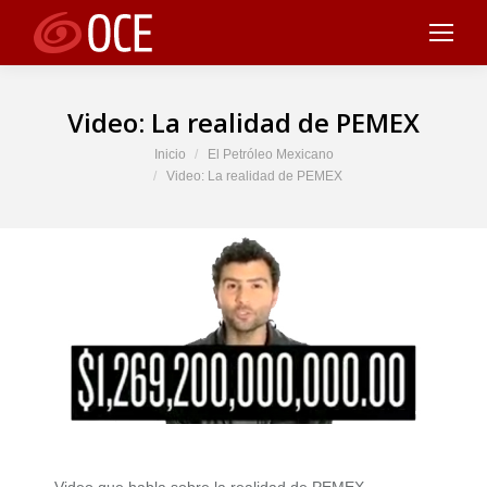
Video: La realidad de PEMEX
Estás aquí:
Inicio
El Petróleo Mexicano
Video: La realidad de PEMEX
Video que habla sobre la realidad de PEMEX.