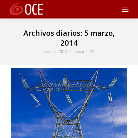
Archivos diarios:
5 marzo,
2014
Estás aquí:
Inicio
2014
marzo
05