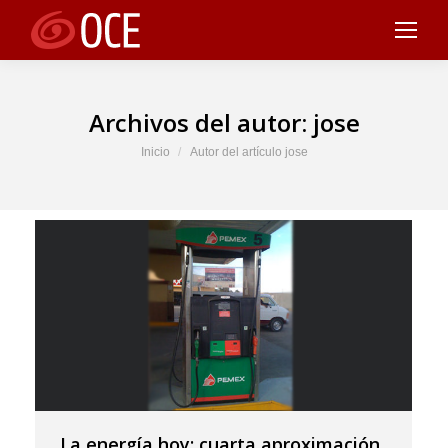
Archivos del autor:
jose
Estás aquí:
Inicio
Autor del artículo jose
La energía hoy: cuarta aproximación