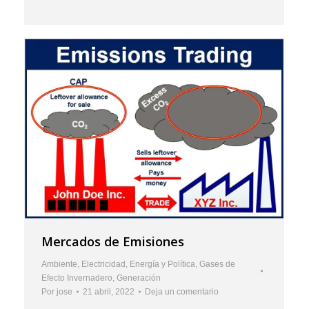
Mercados de Emisiones
Ambiente
,
Electricidad
,
Energía y Política
,
Gases de
Efecto Invernadero
,
Generación
Por
jose
21 abril, 2022
Deja un comentario