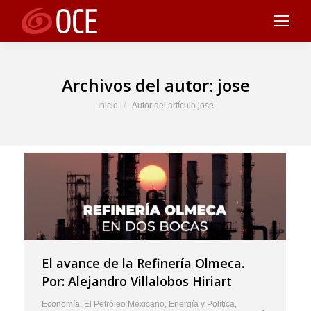
Archivos del autor:
jose
Estás aquí:
Inicio
Autor del artículo jose
El avance de la Refinería Olmeca.
Por: Alejandro Villalobos Hiriart
Economía
,
El Petróleo Mexicano
,
Energía y Política
,