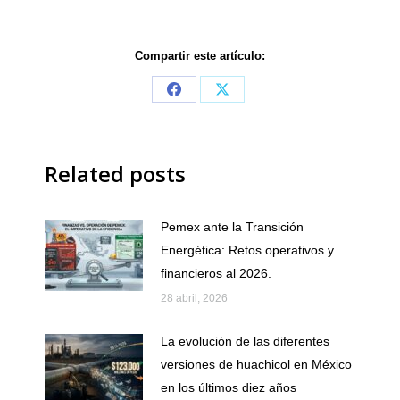
Compartir este artículo:
Share
Share
on
on
Facebook
X
Related posts
Pemex ante la Transición
Energética: Retos operativos y
financieros al 2026.
28 abril, 2026
La evolución de las diferentes
versiones de huachicol en México
en los últimos diez años