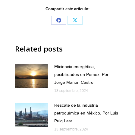
Compartir este artículo:
Share
Share
on
on
Facebook
X
Related posts
Eficiencia energética,
posibilidades en Pemex. Por
Jorge Mañón Castro
13 septiembre, 2024
Rescate de la industria
petroquímica en México. Por Luis
Puig Lara
13 septiembre, 2024