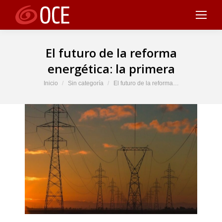
El futuro de la reforma
energética: la primera
Estás aquí:
Inicio
Sin categoría
El futuro de la reforma…