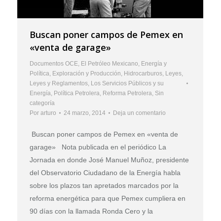
Buscan poner campos de Pemex en
«venta de garage»
Documentos OCE
,
El Petróleo Mexicano
,
Energía y
Política
,
Exploración y Producción
,
Hidrocarburos
,
Leyes
,
Leyes y Reglamentos
,
Los Servicios Públicos y su
Energía
,
Política Petrolera
,
Reforma Petrolera
,
Sin
categoría
Por
arturo
24 marzo, 2014
Deja un comentario
Buscan poner campos de Pemex en «venta de
garage» Nota publicada en el periódico La
Jornada en donde José Manuel Muñoz, presidente
del Observatorio Ciudadano de la Energía habla
sobre los plazos tan apretados marcados por la
reforma energética para que Pemex cumpliera en
90 días con la llamada Ronda Cero y la