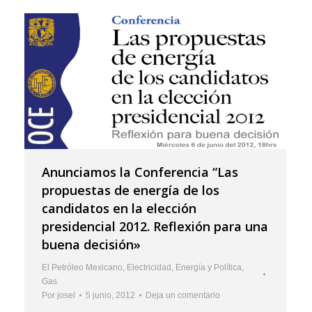
Anunciamos la Conferencia “Las
propuestas de energía de los
candidatos en la elección
presidencial 2012. Reflexión para una
buena decisión»
El Petróleo Mexicano
,
Electricidad
,
Energía y Política
,
Gas
Por
josel
5 junio, 2012
Deja un comentario