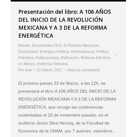
Presentación del libro: A 106 AÑOS
DEL INICIO DE LA REVOLUCIÓN
MEXICANA Y A 3 DE LA REFORMA
ENERGÉTICA
Boletín
,
Documentos OCE
,
El Petróleo Mexicano
,
Electricidad
,
Energía y Política
,
Hidrocarburos
,
Política
Petrolera
,
Publicaciones
,
Refinación
,
Reforma Eléctrica
en México
,
Reforma Petrolera
Por
jose
22 marzo, 2017
Deja un comentario
El próximo jueves 23 de Marzo, a las 12h, se
presentará el libro A 106 AÑOS DEL INICIO DE LA
REVOLUCIÓN MEXICANA Y A 3 DE LA REFORMA
ENERGÉTICA, que recoge las conferencias
sustentadas el 23 de noviembre pasado, en el
auditorio Jesús Silva Herzog, de la Facultad de
Economía de la UNAM, por 7 autores, miembros…