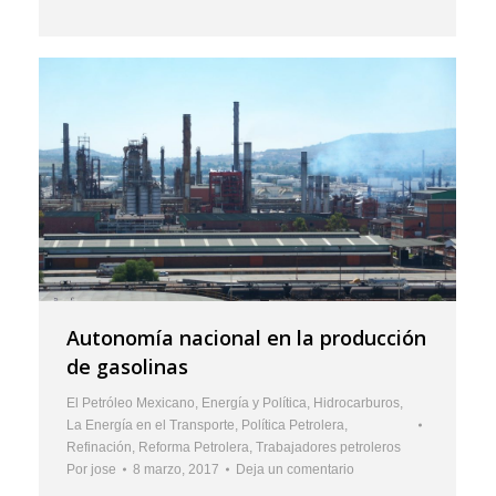
Autonomía nacional en la producción
de gasolinas
El Petróleo Mexicano
,
Energía y Política
,
Hidrocarburos
,
La Energía en el Transporte
,
Política Petrolera
,
Refinación
,
Reforma Petrolera
,
Trabajadores petroleros
Por
jose
8 marzo, 2017
Deja un comentario