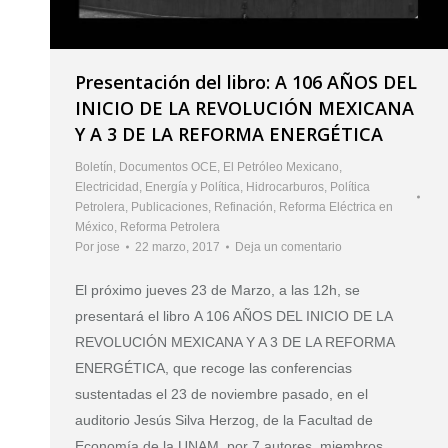
Presentación del libro: A 106 AÑOS DEL
INICIO DE LA REVOLUCIÓN MEXICANA
Y A 3 DE LA REFORMA ENERGÉTICA
Boletín
,
Documentos OCE
,
El Petróleo Mexicano
,
Electricidad
,
Energía y Política
,
Hidrocarburos
,
Política
Petrolera
,
Publicaciones
,
Refinación
,
Reforma Eléctrica en
México
,
Reforma Petrolera
Por
jose
22 marzo, 2017
Deja un comentario
El próximo jueves 23 de Marzo, a las 12h, se
presentará el libro A 106 AÑOS DEL INICIO DE LA
REVOLUCIÓN MEXICANA Y A 3 DE LA REFORMA
ENERGÉTICA, que recoge las conferencias
sustentadas el 23 de noviembre pasado, en el
auditorio Jesús Silva Herzog, de la Facultad de
Economía de la UNAM, por 7 autores, miembros…