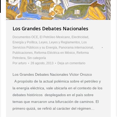
Los Grandes Debates Nacionales
Documentos OCE
,
El Petróleo Mexicano
,
Electricidad
,
Energía y Política
,
Leyes
,
Leyes y Reglamentos
,
Los
Servicios Públicos y su Energía
,
Panorama internacional
,
Publicaciones
,
Reforma Eléctrica en México
,
Reforma
Petrolera
,
Sin categoría
Por
arturo
28 agosto, 2013
Deja un comentario
Los Grandes Debates Nacionales Víctor Orozco
A propósito de la actual polémica sobre el petróleo y
la energía eléctrica, vale ubicarla en el contexto de los
debates históricos desplegados en el país sobre
temas que marcaron una bifurcación de caminos. El
primero quizá, se refirió al carácter del régimen…