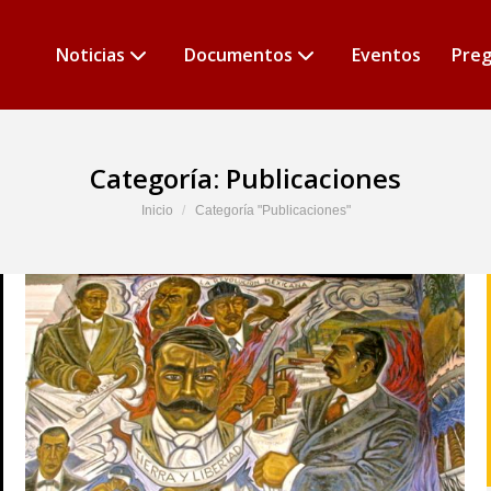
Noticias
Documentos
Eventos
Preg
Categoría:
Publicaciones
Estás aquí:
Inicio
Categoría "Publicaciones"