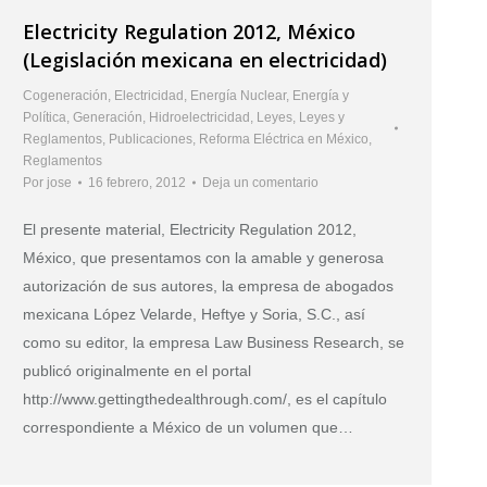
Electricity Regulation 2012, México
(Legislación mexicana en electricidad)
Cogeneración
,
Electricidad
,
Energía Nuclear
,
Energía y
Política
,
Generación
,
Hidroelectricidad
,
Leyes
,
Leyes y
Reglamentos
,
Publicaciones
,
Reforma Eléctrica en México
,
Reglamentos
Por
jose
16 febrero, 2012
Deja un comentario
El presente material, Electricity Regulation 2012,
México, que presentamos con la amable y generosa
autorización de sus autores, la empresa de abogados
mexicana López Velarde, Heftye y Soria, S.C., así
como su editor, la empresa Law Business Research, se
publicó originalmente en el portal
http://www.gettingthedealthrough.com/, es el capítulo
correspondiente a México de un volumen que…