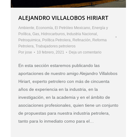
ALEJANDRO VILLALOBOS HIRIART
Ambiente
,
Economía
,
El Petróleo Mexicano
,
Energía y
Política
,
Gas
,
Hidrocarburos
,
Industria Nacional
,
Petroquimica
,
Política Petrolera
,
Refinación
,
Reforma
Petrolera
,
Trabajadores petroleros
Por
jose
10 febrero, 2021
Deja un comentario
En esta sección estaremos publicando las
aportaciones de nuestro amigo Alejandro Villalobos
Hiriart, experto petrolero con más de cincuenta
años de experiencia en la industria, en la
investigación, en la academia y en el ámbito de
asociaciones profesionales, quien tiene un conjunto
de propuestas para nuestra industria petrolera,
tanto para lo inmediato como para el…