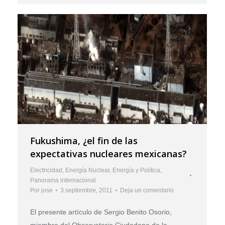
Fukushima, ¿el fin de las
expectativas nucleares mexicanas?
Electricidad
,
Energía Nuclear
,
Energía y Política
,
Panorama internacional
Por
jose
3 septiembre, 2011
Deja un comentario
El presente artículo de Sergio Benito Osorio,