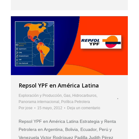
Repsol YPF en América Latina
Exploración y Producción
,
Gas
,
Hidrocarburos
,
Panorama internacional
,
Política Petrolera
Por
jose
15 mayo, 2012
Deja un comentario
Repsol YPF en América Latina Estrategia y Renta
Petrolera en Argentina, Bolivia, Ecuador, Perú y
Venezuela Victor Rodríguez Padilla Judith Pérez