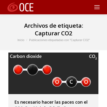
Archivos de etiqueta:
Capturar CO2
Estás aquí:
Inicio
Publicaciones etiquetadas con "Capturar CO2"
Es necesario hacer las paces con el