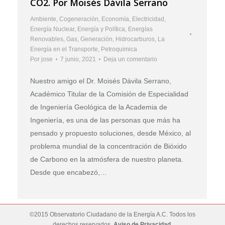
CO2. Por Moisés Dávila Serrano
Ambiente
,
Cogeneración
,
Economía
,
Electricidad
,
Energía Nuclear
,
Energía y Política
,
Energías
Renovables
,
Gas
,
Generación
,
Hidrocarburos
,
La
Energía en el Transporte
,
Petroquimica
Por
jose
7 junio, 2021
Deja un comentario
Nuestro amigo el Dr. Moisés Dávila Serrano,
Académico Titular de la Comisión de Especialidad
de Ingeniería Geológica de la Academia de
Ingeniería, es una de las personas que más ha
pensado y propuesto soluciones, desde México, al
problema mundial de la concentración de Bióxido
de Carbono en la atmósfera de nuestro planeta.
Desde que encabezó,…
©2015 Observatorio Ciudadano de la Energía A.C. Todos los
derechos reservados.
Aviso de Privacidad
.