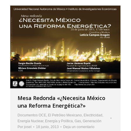
Mesa Redonda «¿Necesita México
una Reforma Energética?»
Documentos OCE
,
El Petróleo Mexicano
,
Electricidad
,
Energía Nuclear
,
Energía y Política
,
Gas
,
Generación
Por
josel
18 junio, 2013
Deja un comentario