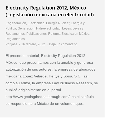
Electricity Regulation 2012, México
(Legislación mexicana en electricidad)
Cogeneración
,
Electricidad
,
Energía Nuclear
,
Energía y
Política
,
Generación
,
Hidroelectricidad
,
Leyes
,
Leyes y
Reglamentos
,
Publicaciones
,
Reforma Eléctrica en México
,
Reglamentos
Por
jose
16 febrero, 2012
Deja un comentario
El presente material, Electricity Regulation 2012,
México, que presentamos con la amable y generosa
autorización de sus autores, la empresa de abogados
mexicana López Velarde, Heftye y Soria, S.C., así
como su editor, la empresa Law Business Research, se
publicó originalmente en el portal
http://www.gettingthedealthrough.com/, es el capítulo
correspondiente a México de un volumen que…