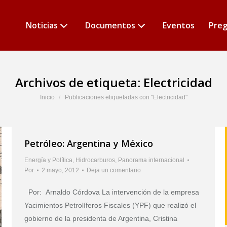
Noticias
Documentos
Eventos
Preg
Archivos de etiqueta:
Electricidad
Estás aquí:
Inicio
Publicaciones etiquetadas con "Electricidad"
Petróleo: Argentina y México
Energía y Política
,
Hidrocarburos
,
Panorama internacional
Por
2 mayo, 2012
Deja un comentario
Por: Arnaldo Córdova La intervención de la empresa
Yacimientos Petrolíferos Fiscales (YPF) que realizó el
gobierno de la presidenta de Argentina, Cristina