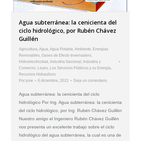
Agua subterránea: la cenicienta del
ciclo hidrológico, por Rubén Chávez
Guillén
Agricultura
,
Agua
,
Agua Potable
,
Ambiente
,
Energías
Renovables
,
Gases de Efecto Invernadero
,
Hidroelectricidad
,
Industria Nacional
,
Industria y
Comercio
,
Leyes
,
Los Servicios Públicos y su Energía
,
Recursos Hidraulicos
Por
jose
6 diciembre, 2022
Deja un comentario
Agua subterránea: la cenicienta del ciclo
hidrológico Por Ing. Agua subterránea: la cenicienta
del ciclo hidrológico, por Ing. Rubén Chávez Guillén
Nuestro amigo el Ingeniero Rubén Chávez Guillén
nos presenta un excelente trabajo sobre el ciclo
hidrológico del agua subterránea, la cual es una de