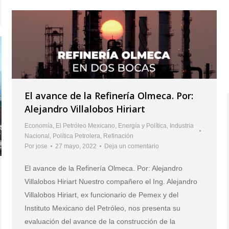
El avance de la Refinería Olmeca. Por:
Alejandro Villalobos Hiriart
Economía
,
El Petróleo Mexicano
,
Energía y Política
,
Industria
Nacional
,
Política Petrolera
,
Refinación
Por
jose
27 mayo, 2022
Deja un comentario
El avance de la Refinería Olmeca. Por: Alejandro
Villalobos Hiriart Nuestro compañero el Ing. Alejandro
Villalobos Hiriart, ex funcionario de Pemex y del
Instituto Mexicano del Petróleo, nos presenta su
evaluación del avance de la construcción de la