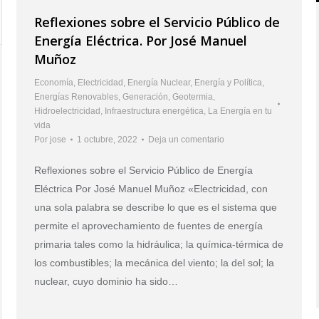
Reflexiones sobre el Servicio Público de
Energía Eléctrica. Por José Manuel
Muñoz
Economía
,
Electricidad
,
Energía Nuclear
,
Energía y Política
,
Energías Renovables
,
Generación
,
Geotermia
,
Hidroelectricidad
,
Infraestructura energética
,
La Energía en tu
vida
Por
jose
1 octubre, 2022
Deja un comentario
Reflexiones sobre el Servicio Público de Energía
Eléctrica Por José Manuel Muñoz «Electricidad, con
una sola palabra se describe lo que es el sistema que
permite el aprovechamiento de fuentes de energía
primaria tales como la hidráulica; la química-térmica de
los combustibles; la mecánica del viento; la del sol; la
nuclear, cuyo dominio ha sido…