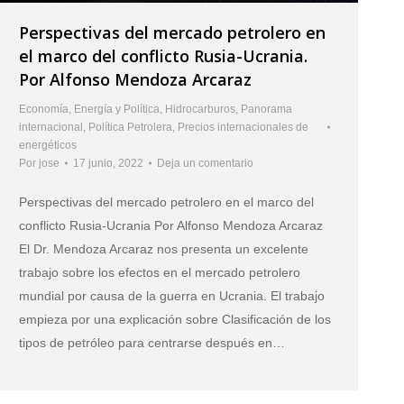
Perspectivas del mercado petrolero en
el marco del conflicto Rusia-Ucrania.
Por Alfonso Mendoza Arcaraz
Economía
,
Energía y Política
,
Hidrocarburos
,
Panorama
internacional
,
Política Petrolera
,
Precios internacionales de
energéticos
Por
jose
17 junio, 2022
Deja un comentario
Perspectivas del mercado petrolero en el marco del
conflicto Rusia-Ucrania Por Alfonso Mendoza Arcaraz
El Dr. Mendoza Arcaraz nos presenta un excelente
trabajo sobre los efectos en el mercado petrolero
mundial por causa de la guerra en Ucrania. El trabajo
empieza por una explicación sobre Clasificación de los
tipos de petróleo para centrarse después en…