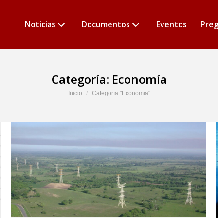
Noticias
Documentos
Eventos
Preg
Categoría:
Economía
Estás aquí:
Inicio
Categoría "Economía"