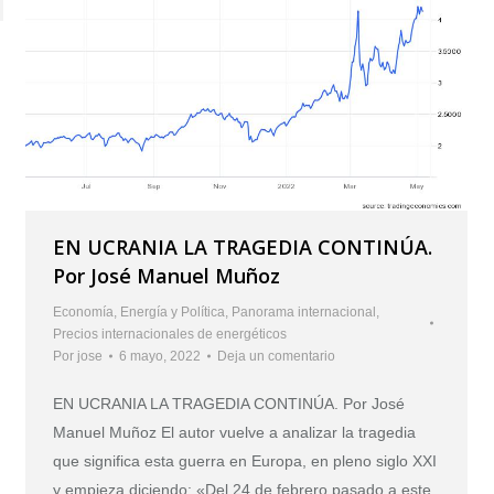
EN UCRANIA LA TRAGEDIA CONTINÚA.
Por José Manuel Muñoz
Economía
,
Energía y Política
,
Panorama internacional
,
Precios internacionales de energéticos
Por
jose
6 mayo, 2022
Deja un comentario
EN UCRANIA LA TRAGEDIA CONTINÚA. Por José
Manuel Muñoz El autor vuelve a analizar la tragedia
que significa esta guerra en Europa, en pleno siglo XXI
y empieza diciendo: «Del 24 de febrero pasado a este