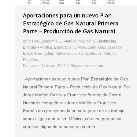
Aportaciones para un nuevo Plan
Estratégico de Gas Natural Primera
Parte – Producción de Gas Natural
Ambiente
,
Economía
,
El Petróleo Mexicano
,
Electricidad
,
Energía y Política
,
Exploración y Producción
,
Gas
,
Gases de
Efecto Invernadero
,
Generación
,
Hidrocarburos
,
Política
Petrolera
Por
jose
11 mayo, 2022
Deja un comentario
Aportaciones para un nuevo Plan Estratégico de Gas
Natural Primera Parte – Producción de Gas Natural Por
Jorge Mañón Castro y Francisco Barnés de Castro
Nuestros compañeros Jorge Mañón y Francisco
Barnés nos presentan la primera parte de su trabajo
sobre el gas natural en México, con una propuesta
creativa, digna de tomarse en cuenta.…