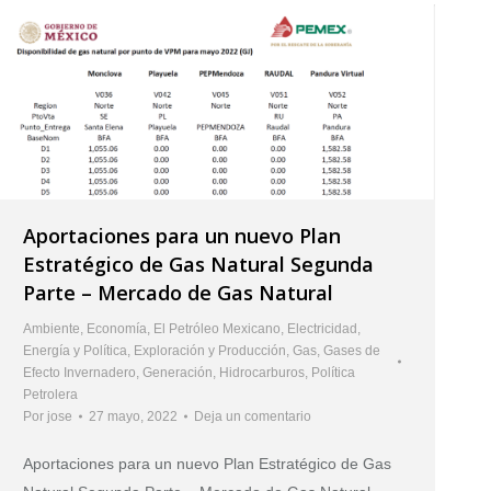
Aportaciones para un nuevo Plan
Estratégico de Gas Natural Segunda
Parte – Mercado de Gas Natural
Ambiente
,
Economía
,
El Petróleo Mexicano
,
Electricidad
,
Energía y Política
,
Exploración y Producción
,
Gas
,
Gases de
Efecto Invernadero
,
Generación
,
Hidrocarburos
,
Política
Petrolera
Por
jose
27 mayo, 2022
Deja un comentario
Aportaciones para un nuevo Plan Estratégico de Gas