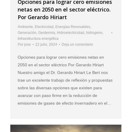
Opciones para lograr cero emisiones
netas en 2050 en el sector eléctrico.
Por Gerardo Hiriart
Ambiente
,
Electricidad
,
Energías Renovables
,
Generación
,
Geotermia
,
Hidroelectricidad
,
hidrogeno
,
Infraestructura energética
Por
jose
22 julio, 2024
Deja un comentario
Opciones para lograr cero emisiones netas en
2050 en el sector eléctrico Por Gerardo Hiriart
Nuestro amigo el Dr. Gerardo Hiriart Le Bert nos
trae un excelente trabajo de reflexión y propuestas
sobre las diversas opciones que existen para
avanzar con paso firme en la reducción de
emisiones de gases de efecto invernadero en el…