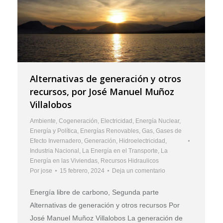
Alternativas de generación y otros
recursos, por José Manuel Muñoz
Villalobos
Ambiente
,
Cogeneración
,
Electricidad
,
Energía Nuclear
,
Energía y Política
,
Energías Renovables
,
Gas
,
Gases de
Efecto Invernadero
,
Generación
,
Hidroelectricidad
,
Industria Nacional
,
La Energía en el Transporte
,
La
Energía en las Viviendas
,
Recursos Hidraulicos
Por
jose
15 febrero, 2024
Deja un comentario
Energía libre de carbono, Segunda parte
Alternativas de generación y otros recursos Por
José Manuel Muñoz Villalobos La generación de