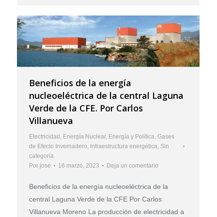
Beneficios de la energía
nucleoeléctrica de la central Laguna
Verde de la CFE. Por Carlos
Villanueva
Electricidad
,
Energía Nuclear
,
Energía y Política
,
Gases
de Efecto Invernadero
,
Infraestructura energética
,
Sin
categoría
Por
jose
16 marzo, 2023
Deja un comentario
Beneficios de la energía nucleoeléctrica de la
central Laguna Verde de la CFE Por Carlos
Villanueva Moreno La producción de electricidad a