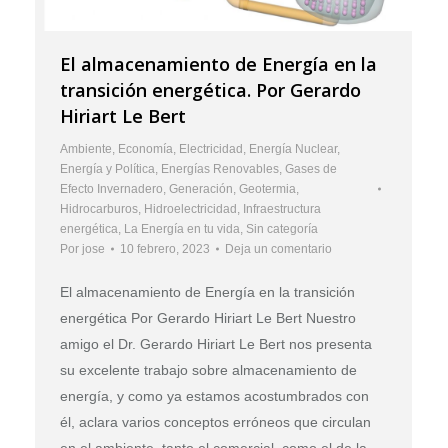
El almacenamiento de Energía en la
transición energética. Por Gerardo
Hiriart Le Bert
Ambiente
,
Economía
,
Electricidad
,
Energía Nuclear
,
Energía y Política
,
Energías Renovables
,
Gases de
Efecto Invernadero
,
Generación
,
Geotermia
,
Hidrocarburos
,
Hidroelectricidad
,
Infraestructura
energética
,
La Energía en tu vida
,
Sin categoría
Por
jose
10 febrero, 2023
Deja un comentario
El almacenamiento de Energía en la transición
energética Por Gerardo Hiriart Le Bert Nuestro
amigo el Dr. Gerardo Hiriart Le Bert nos presenta
su excelente trabajo sobre almacenamiento de
energía, y como ya estamos acostumbrados con
él, aclara varios conceptos erróneos que circulan
en el ambiente, tanto el comercial, como el de la