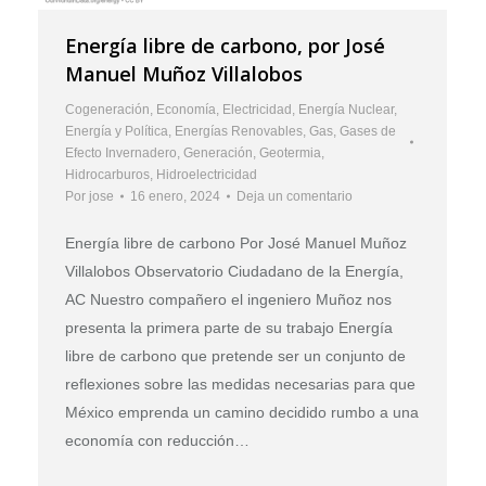
Energía libre de carbono, por José
Manuel Muñoz Villalobos
Cogeneración
,
Economía
,
Electricidad
,
Energía Nuclear
,
Energía y Política
,
Energías Renovables
,
Gas
,
Gases de
Efecto Invernadero
,
Generación
,
Geotermia
,
Hidrocarburos
,
Hidroelectricidad
Por
jose
16 enero, 2024
Deja un comentario
Energía libre de carbono Por José Manuel Muñoz
Villalobos Observatorio Ciudadano de la Energía,
AC Nuestro compañero el ingeniero Muñoz nos
presenta la primera parte de su trabajo Energía
libre de carbono que pretende ser un conjunto de
reflexiones sobre las medidas necesarias para que
México emprenda un camino decidido rumbo a una
economía con reducción…