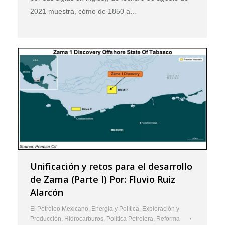
2021 muestra, cómo de 1850 a…
Unificación y retos para el desarrollo
de Zama (Parte I) Por: Fluvio Ruíz
Alarcón
El Petróleo Mexicano
,
Energía y Política
,
Exploración y
Producción
,
Hidrocarburos
,
Política Petrolera
,
Reforma