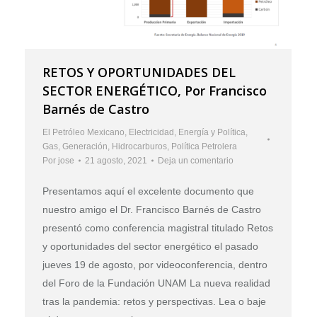
RETOS Y OPORTUNIDADES DEL
SECTOR ENERGÉTICO, Por Francisco
Barnés de Castro
El Petróleo Mexicano
,
Electricidad
,
Energía y Política
,
Gas
,
Generación
,
Hidrocarburos
,
Política Petrolera
Por
jose
21 agosto, 2021
Deja un comentario
Presentamos aquí el excelente documento que
nuestro amigo el Dr. Francisco Barnés de Castro
presentó como conferencia magistral titulado Retos
y oportunidades del sector energético el pasado
jueves 19 de agosto, por videoconferencia, dentro
del Foro de la Fundación UNAM La nueva realidad
tras la pandemia: retos y perspectivas. Lea o baje