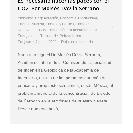
Es necesario hacer las paces con el
CO2. Por Moisés Dávila Serrano
Ambiente
,
Cogeneración
,
Economía
,
Electricidad
,
Energía Nuclear
,
Energía y Política
,
Energías
Renovables
,
Gas
,
Generación
,
Hidrocarburos
,
La
Energía en el Transporte
,
Petroquimica
Por
jose
7 junio, 2021
Deja un comentario
Nuestro amigo el Dr. Moisés Dávila Serrano,
Académico Titular de la Comisión de Especialidad
de Ingeniería Geológica de la Academia de
Ingeniería, es una de las personas que más ha
pensado y propuesto soluciones, desde México, al
problema mundial de la concentración de Bióxido
de Carbono en la atmósfera de nuestro planeta.
Desde que encabezó,…