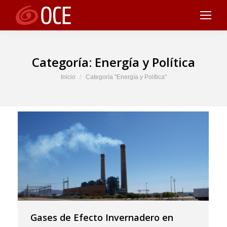
Categoría:
Energía y Política
Estás aquí:
Inicio
Categoría "Energía y Política"
Gases de Efecto Invernadero en