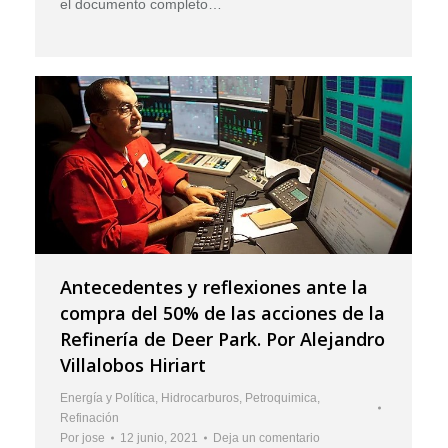
el documento completo…
Antecedentes y reflexiones ante la
compra del 50% de las acciones de la
Refinería de Deer Park. Por Alejandro
Villalobos Hiriart
Energía y Política
,
Hidrocarburos
,
Petroquimica
,
Refinación
Por
jose
12 junio, 2021
Deja un comentario