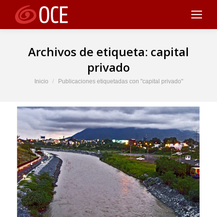
Archivos de etiqueta:
capital
privado
Estás aquí:
Inicio
Publicaciones etiquetadas con "capital privado"