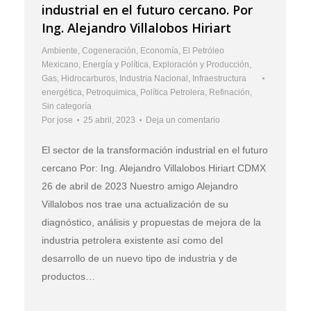
industrial en el futuro cercano. Por
Ing. Alejandro Villalobos Hiriart
Ambiente
,
Cogeneración
,
Economía
,
El Petróleo
Mexicano
,
Energía y Política
,
Exploración y Producción
,
Gas
,
Hidrocarburos
,
Industria Nacional
,
Infraestructura
energética
,
Petroquimica
,
Política Petrolera
,
Refinación
,
Sin categoría
Por
jose
25 abril, 2023
Deja un comentario
El sector de la transformación industrial en el futuro
cercano Por: Ing. Alejandro Villalobos Hiriart CDMX
26 de abril de 2023 Nuestro amigo Alejandro
Villalobos nos trae una actualización de su
diagnóstico, análisis y propuestas de mejora de la
industria petrolera existente así como del
desarrollo de un nuevo tipo de industria y de
productos…